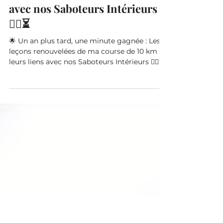
23 oct. 2023
2 min de lecture
Saboteurs
Ma course de 10 km et le lien
avec nos Saboteurs Intérieurs
🏃‍♀️⏳
🌟 Un an plus tard, une minute gagnée : Les
leçons renouvelées de ma course de 10 km et
leurs liens avec nos Saboteurs Intérieurs 🏃‍♀️⏳...