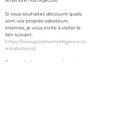
atteindre nos objectifs. 
Si vous souhaitez découvrir quels 
sont vos propres saboteurs 
internes, je vous invite à visiter le 
lien suivant: 
https://www.positiveintelligence.co
m/saboteurs/
. 
En conclusion, comprendre et 
traiter nos saboteurs internes, en 
particulier Le Juge, est crucial pour 
atteindre nos objectifs. En 
exploitant le pouvoir de 
l'Intelligence Positive, nous 
pouvons surmonter ces barrières 
internes et ouvrir la voie au succès.