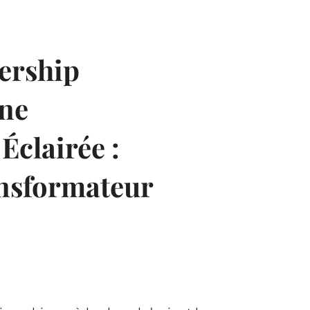
ership
une
clairée :
nsformateur