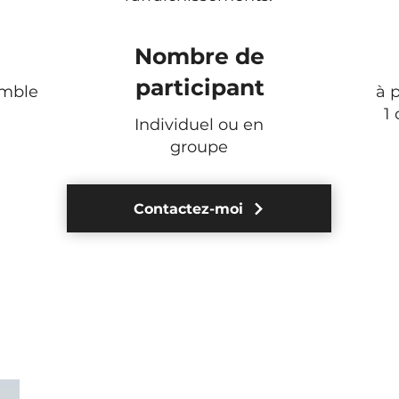
Nombre de
participant
emble
à p
1 
Individuel ou en
groupe
Contactez-moi