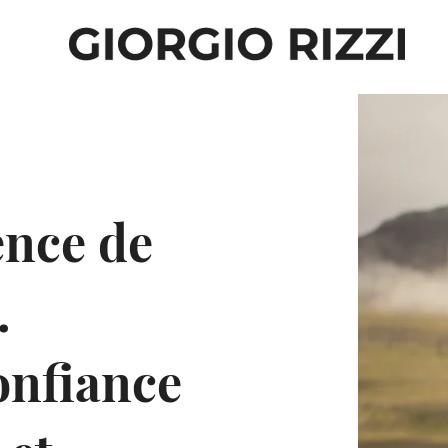
ence de
.
onfiance