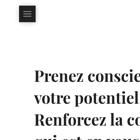
Prenez consci
votre potentiel
R
enforcez la c