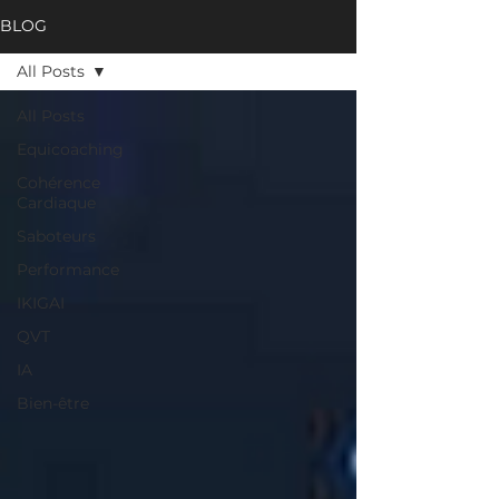
BLOG
All Posts
All Posts
Equicoaching
Cohérence
Cardiaque
Saboteurs
Performance
IKIGAI
QVT
IA
Bien-être