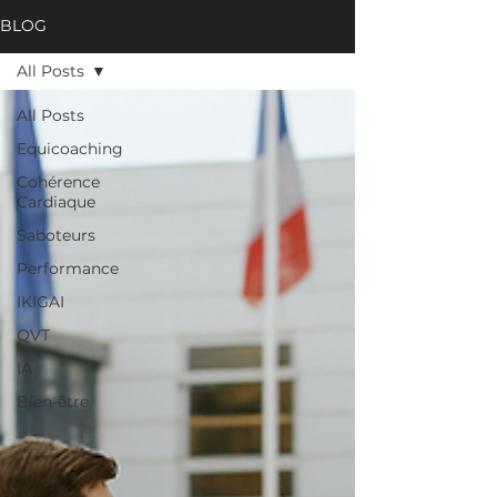
BLOG
All Posts
All Posts
Equicoaching
Cohérence
Cardiaque
Saboteurs
Performance
IKIGAI
QVT
IA
Bien-être