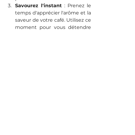
Savourez l'instant
 : Prenez le 
temps d'apprécier l'arôme et la 
saveur de votre café. Utilisez ce 
moment pour vous détendre 
et vous recentrer.
Conclusion
Prendre une pause régénératrice 
de cinq minutes peut avoir un 
impact significatif sur votre bien-
être et votre performance 
quotidienne. En intégrant des 
techniques comme la cohérence 
cardiaque, la méditation, une 
simple marche ou la préparation 
d'un bon café, vous pouvez réduire 